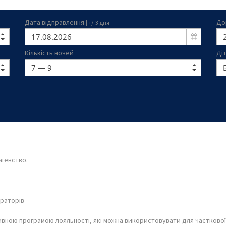
Дата відправлення
До
| +/-3 дня
Кількість ночей
Ді
генство.
ераторів
вною програмою лояльності, які можна використовувати для часткової