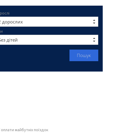
рослі
ти
Пошук
 оплати майбутніх поїздок