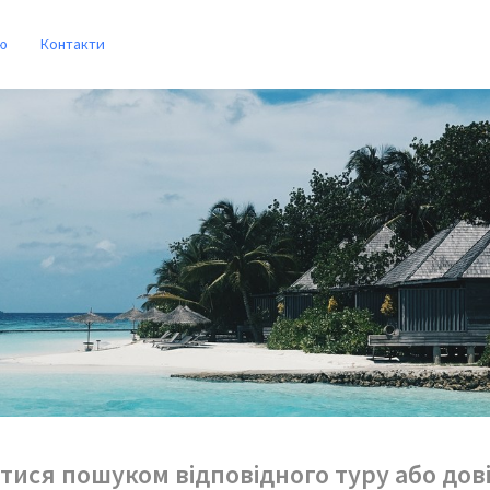
ю
Контакти
тися пошуком відповідного туру або дов