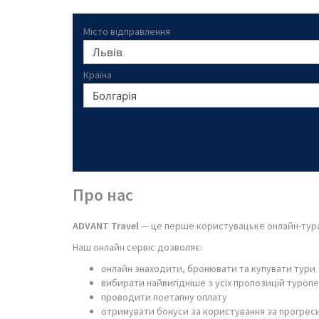
Місто відправлення
Країна
Про нас
ADVANT Travel
— це перше користувацьке онлайн-тура
Наш онлайн сервіс дозволяє:
онлайн знаходити, бронювати та купувати тури
вибирати найвигідніше з усіх пропозицій туроп
проводити поетапну оплату
отримувати бонуси за користування за прогреси